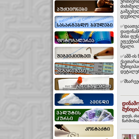
ურთიერთ
ძიძიშვი
გამგებე
დევნილთ
✅დაათვა
დაფინან
მისი ფუ
ეფექტია
წყალი.
✅აშშ-ის
ქავთარა
მუნიციპ
დეტალურ
✅მხარეე
დინამ
მუნიცი
დღეს, ახ
წარმომად