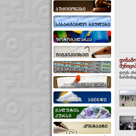
დინამ
მუნიცი
დღეს, ახ
წარმომად