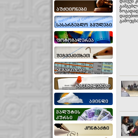
დასვეს კ
გამგებლი
ზოგადად
დადებით
გამოუცხ