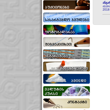
ანგა
ა(ა)
2018